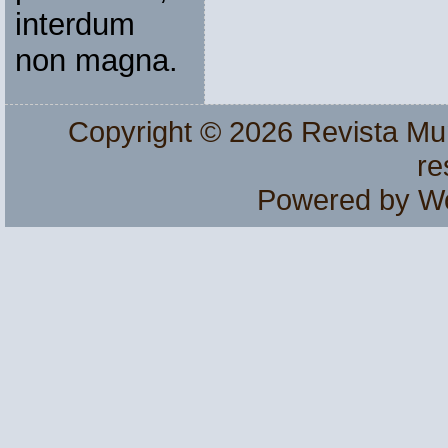
interdum
non magna.
Copyright © 2026
Revista Mu
re
Powered by
W