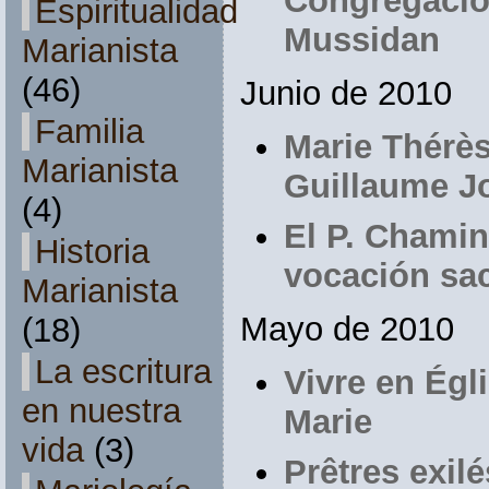
Congregació
Espiritualidad
Mussidan
Marianista
(46)
Junio de 2010
Familia
Marie Thérè
Marianista
Guillaume J
(4)
El P. Chamin
Historia
vocación sac
Marianista
Mayo de 2010
(18)
La escritura
Vivre en Égl
en nuestra
Marie
vida
(3)
Prêtres exil