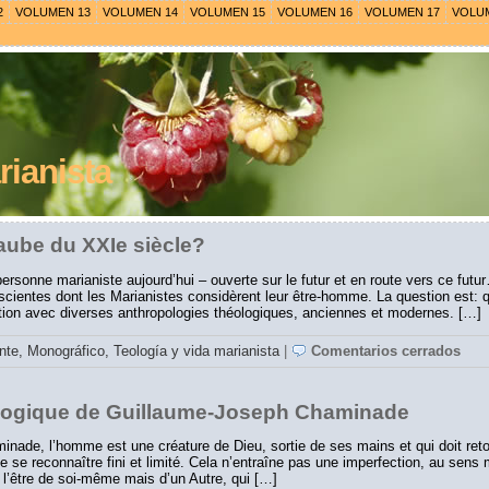
2
VOLUMEN 13
VOLUMEN 14
VOLUMEN 15
VOLUMEN 16
VOLUMEN 17
VOLU
ianista
l’aube du XXIe siècle?
 personne marianiste aujourd’hui – ouverte sur le futur et en route vers ce futu
cientes dont les Marianistes considèrent leur être-homme. La question est: q
ation avec diverses anthropologies théologiques, anciennes et modernes. […]
ente,
Monográfico,
Teología y vida marianista
|
Comentarios cerrados
logique de Guillaume-Joseph Chaminade
nade, l’homme est une créature de Dieu, sortie de ses mains et qui doit reto
e se reconnaître fini et limité. Cela n’entraîne pas une imperfection, au sens
 l’être de soi-même mais d’un Autre, qui […]