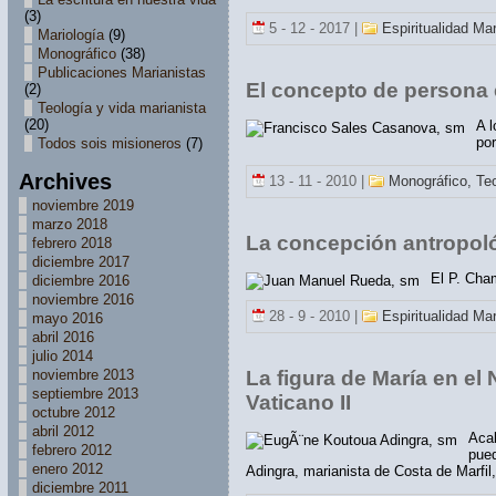
(3)
5 - 12 - 2017 |
Espiritualidad Ma
Mariología
(9)
Monográfico
(38)
Publicaciones Marianistas
El concepto de persona e
(2)
Teología y vida marianista
(20)
A l
por
Todos sois misioneros
(7)
Archives
13 - 11 - 2010 |
Monográfico,
Teo
noviembre 2019
marzo 2018
La concepción antropol
febrero 2018
diciembre 2017
El P. Cha
diciembre 2016
noviembre 2016
28 - 9 - 2010 |
Espiritualidad Ma
mayo 2016
abril 2016
julio 2014
noviembre 2013
La figura de María en e
septiembre 2013
Vaticano II
octubre 2012
abril 2012
Acab
febrero 2012
pued
enero 2012
Adingra, marianista de Costa de Marfil
diciembre 2011