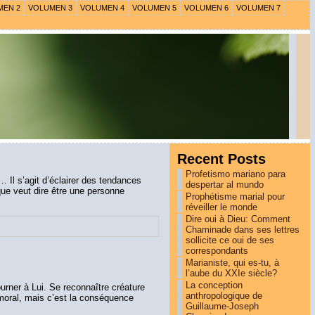
MEN 2
VOLUMEN 3
VOLUMEN 4
VOLUMEN 5
VOLUMEN 6
VOLUMEN 7
Recent Posts
Profetismo mariano para
r… Il s’agit d’éclairer des tendances
despertar al mundo
ue veut dire être une personne
Prophétisme marial pour
réveiller le monde
Dire oui à Dieu: Comment
Chaminade dans ses lettres
sollicite ce oui de ses
correspondants
Marianiste, qui es-tu, à
l’aube du XXIe siècle?
La conception
urner à Lui. Se reconnaître créature
anthropologique de
 moral, mais c’est la conséquence
Guillaume-Joseph