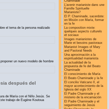
Chaminade
L’avenir marianiste dans une
Famille Spirituelle
Marianiste?
El P. Chaminade, sacerdote:
en Misión con María, formar
en la fe
sobre el tema de la persona realizado
La composition mixte:
quelques aspects culturels
et sociaux
Images marianistes de
Marie et besoins pastoraux
Marianist Images of Mary
and Pastoral Needs
Una aproximación a la
espiritualidad marianista
o proponer un nuevo modelo de hombre
La actualidad de la
propuesta de fe del Beato
Chaminade
El conocimiento de María
El Beato Chaminade y la fe
El concilio Vaticano II, el
esia después del
mayor acontecimiento de la
Iglesia del siglo XX
El Padre Chaminade y el
ura de María con el Niño Jesús. Se
misterio de la encarnación
 Este trabajo de Eugène Koutoua
El Padre Chaminade y el
seguimiento de Jesús