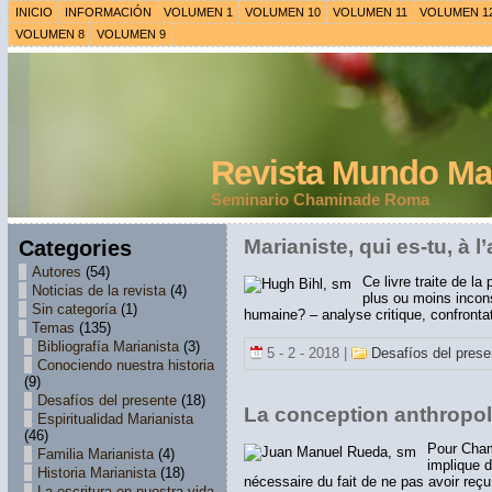
INICIO
INFORMACIÓN
VOLUMEN 1
VOLUMEN 10
VOLUMEN 11
VOLUMEN 1
VOLUMEN 8
VOLUMEN 9
Revista Mundo Mar
Seminario Chaminade Roma
Categories
Marianiste, qui es-tu, à 
Autores
(54)
Ce livre traite de la
Noticias de la revista
(4)
plus ou moins incons
Sin categoría
(1)
humaine? – analyse critique, confront
Temas
(135)
Bibliografía Marianista
(3)
5 - 2 - 2018 |
Desafíos del pres
Conociendo nuestra historia
(9)
Desafíos del presente
(18)
La conception anthropo
Espiritualidad Marianista
(46)
Pour Chami
Familia Marianista
(4)
implique d
Historia Marianista
(18)
nécessaire du fait de ne pas avoir reçu
La escritura en nuestra vida