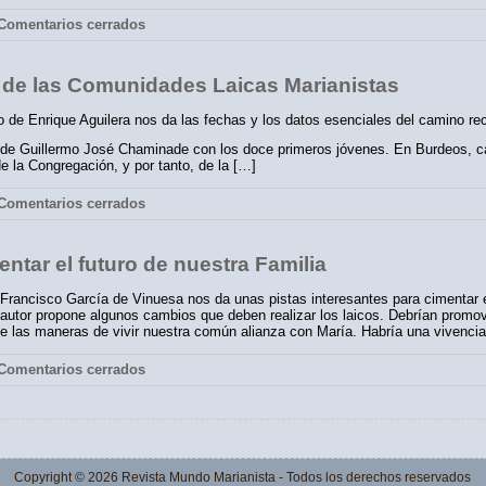
omentarios cerrados
s de las Comunidades Laicas Marianistas
o de Enrique Aguilera nos da las fechas y los datos esenciales del camino reco
 de Guillermo José Chaminade con los doce primeros jóvenes. En Burdeos, c
e la Congregación, y por tanto, de la […]
omentarios cerrados
entar el futuro de nuestra Familia
Francisco García de Vinuesa nos da unas pistas interesantes para cimentar el
autor propone algunos cambios que deben realizar los laicos. Debrían promov
e las maneras de vivir nuestra común alianza con María. Habría una vivencia
omentarios cerrados
Copyright © 2026
Revista Mundo Marianista
- Todos los derechos reservados