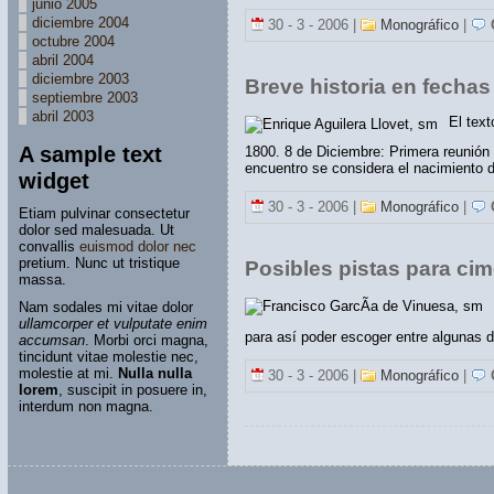
junio 2005
diciembre 2004
30 - 3 - 2006 |
Monográfico
|
C
octubre 2004
abril 2004
diciembre 2003
Breve historia en fecha
septiembre 2003
abril 2003
El text
A sample text
1800. 8 de Diciembre: Primera reunión
encuentro se considera el nacimiento d
widget
30 - 3 - 2006 |
Monográfico
|
C
Etiam pulvinar consectetur
dolor sed malesuada. Ut
convallis
euismod dolor nec
pretium. Nunc ut tristique
Posibles pistas para cim
massa.
Nam sodales mi vitae dolor
ullamcorper et vulputate enim
para así poder escoger entre algunas d
accumsan
. Morbi orci magna,
tincidunt vitae molestie nec,
molestie at mi.
Nulla nulla
30 - 3 - 2006 |
Monográfico
|
C
lorem
, suscipit in posuere in,
interdum non magna.