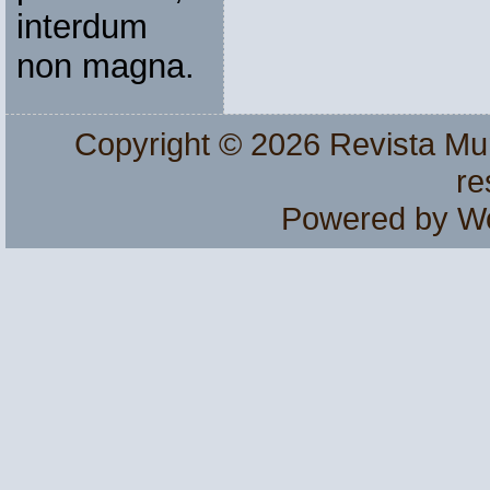
interdum
non magna.
Copyright © 2026
Revista Mu
re
Powered by
W