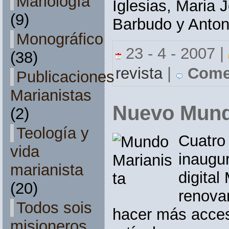
Mariología
Iglesias, Maria 
(9)
Barbudo y Anton
Monográfico
23 - 4 - 2007 |
(38)
revista
|
Comen
Publicaciones
Marianistas
Nuevo Mund
(2)
Teología y
Cuatro
vida
inaugur
marianista
digital
(20)
renova
Todos sois
hacer más acces
misioneros