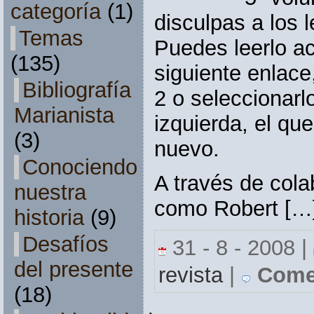
categoría
(1)
disculpas a los l
Temas
Puedes leerlo ac
(135)
siguiente enlace
Bibliografía
2 o seleccionarlo
Marianista
izquierda, el q
(3)
nuevo.
Conociendo
A través de cola
nuestra
como Robert […
historia
(9)
Desafíos
31 - 8 - 2008 |
del presente
revista
|
Comen
(18)