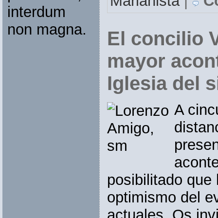
Marianista
|
Co
interdum
non magna.
El concilio V
mayor acont
Iglesia del 
A cinc
distan
prese
aconte
posibilitado que
optimismo del ev
actuales. Os invi