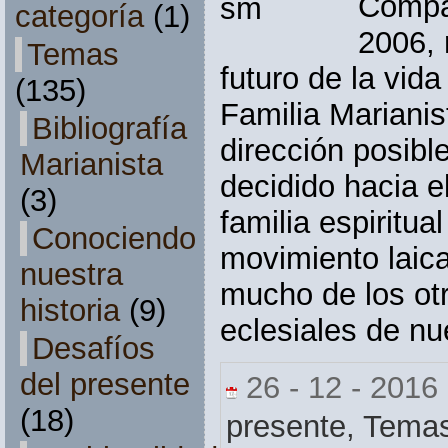
Compa
categoría
(1)
2006, 
Temas
futuro de la vid
(135)
Familia Marianis
Bibliografía
dirección posibl
Marianista
decidido hacia e
(3)
familia espiritua
Conociendo
movimiento laic
nuestra
mucho de los ot
historia
(9)
eclesiales de nu
Desafíos
del presente
26 - 12 - 2016
(18)
presente,
Tema