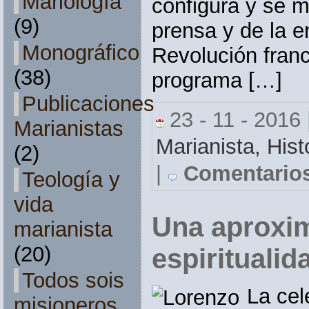
Mariología
configura y se m
(9)
prensa y de la 
Monográfico
Revolución fran
(38)
programa […]
Publicaciones
23 - 11 - 2016 
Marianistas
Marianista,
Hist
(2)
|
Comentarios
Teología y
vida
Una aproxim
marianista
(20)
espiritualid
Todos sois
La cel
misioneros