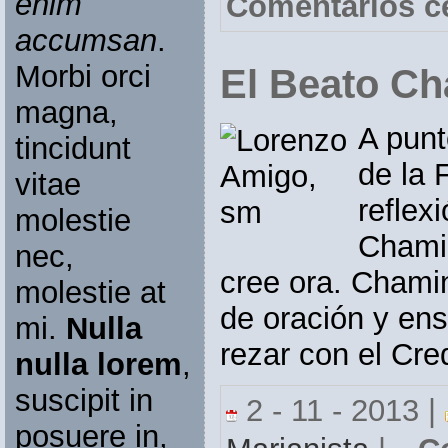
enim
Comentarios c
accumsan
.
Morbi orci
El Beato Ch
magna,
A punt
tincidunt
de la 
vitae
reflex
molestie
Chamin
nec,
cree ora. Chami
molestie at
de oración y ens
mi.
Nulla
rezar con el Cre
nulla lorem
,
suscipit in
2 - 11 - 2013 |
posuere in,