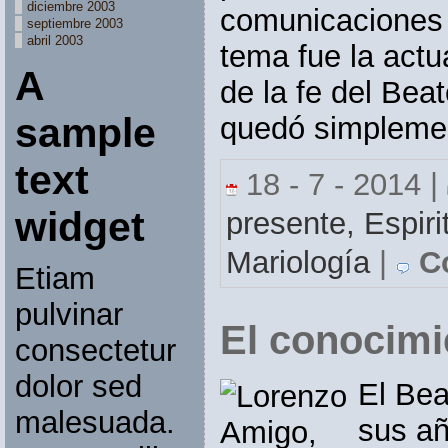
diciembre 2003
comunicaciones 
septiembre 2003
abril 2003
tema fue la actu
A
de la fe del Be
sample
quedó simplemen
text
18 - 7 - 2014 |
widget
presente,
Espiri
Mariología
|
Co
Etiam
pulvinar
El conocimi
consectetur
dolor sed
El Be
malesuada.
sus añ