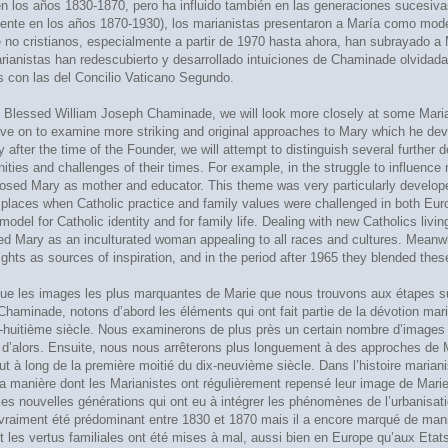
 los años 1830-1870, pero ha influido también en las generaciones sucesivas.
nte en los años 1870-1930), los marianistas presentaron a María como modelo
no cristianos, especialmente a partir de 1970 hasta ahora, han subrayado a 
ianistas han redescubierto y desarrollado intuiciones de Chaminade olvidadas
 con las del Concilio Vaticano Segundo.
 Blessed William Joseph Chaminade, we will look more closely at some Marian im
e on to examine more striking and original approaches to Mary which he develo
y after the time of the Founder, we will attempt to distinguish several further
ities and challenges of their times. For example, in the struggle to influence
oposed Mary as mother and educator. This theme was very particularly develope
places when Catholic practice and family values were challenged in both Euro
del for Catholic identity and for family life. Dealing with new Catholics livi
ed Mary as an inculturated woman appealing to all races and cultures. Meanwh
hts as sources of inspiration, and in the period after 1965 they blended thes
ue les images les plus marquantes de Marie que nous trouvons aux étapes su
aminade, notons d’abord les éléments qui ont fait partie de la dévotion mar
x-huitième siècle. Nous examinerons de plus près un certain nombre d’images qu
 d’alors. Ensuite, nous nous arrêterons plus longuement à des approches de Ma
tout à long de la première moitié du dix-neuvième siècle. Dans l’histoire marian
t la manière dont les Marianistes ont régulièrement repensé leur image de Ma
s nouvelles générations qui ont eu à intégrer les phénomènes de l’urbanisatio
vraiment été prédominant entre 1830 et 1870 mais il a encore marqué de manièr
t les vertus familiales ont été mises à mal, aussi bien en Europe qu’aux Etat