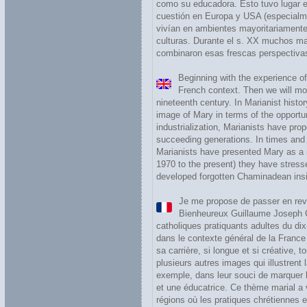
como su educadora. Esto tuvo lugar en
cuestión en Europa y USA (especialme
vivían en ambientes mayoritariamente 
culturas. Durante el s. XX muchos mar
combinaron esas frescas perspectivas
Beginning with the experience of
French context. Then we will mov
nineteenth century. In Marianist histor
image of Mary in terms of the opportun
industrialization, Marianists have pr
succeeding generations. In times and 
Marianists have presented Mary as a mo
1970 to the present) they have stress
developed forgotten Chaminadean insig
Je me propose de passer en rev
Bienheureux Guillaume Joseph Ch
catholiques pratiquants adultes du di
dans le contexte général de la France
sa carrière, si longue et si créative, 
plusieurs autres images qui illustren
exemple, dans leur souci de marquer le
et une éducatrice. Ce thème marial a 
régions où les pratiques chrétiennes e