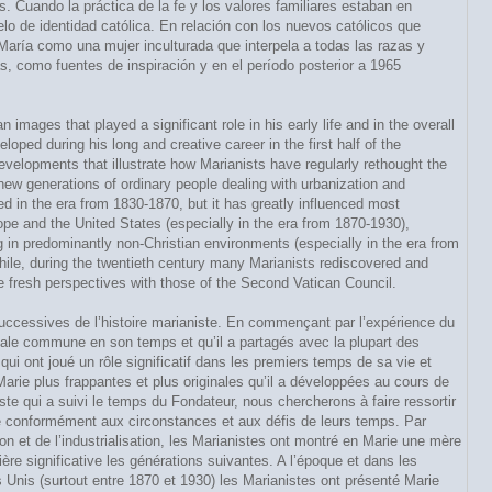
 Cuando la práctica de la fe y los valores familiares estaban en
 de identidad católica. En relación con los nuevos católicos que
María como una mujer inculturada que interpela a todas las razas y
, como fuentes de inspiración y en el período posterior a 1965
ages that played a significant role in his early life and in the overall
ped during his long and creative career in the first half of the
 developments that illustrate how Marianists have regularly rethought the
 new generations of ordinary people dealing with urbanization and
d in the era from 1830-1870, but it has greatly influenced most
pe and the United States (especially in the era from 1870-1930),
ng in predominantly non-Christian environments (especially in the era from
ile, during the twentieth century many Marianists rediscovered and
e fresh perspectives with those of the Second Vatican Council.
ccessives de l’histoire marianiste. En commençant par l’expérience du
iale commune en son temps et qu’il a partagés avec la plupart des
i ont joué un rôle significatif dans les premiers temps de sa vie et
rie plus frappantes et plus originales qu’il a développées au cours de
iste qui a suivi le temps du Fondateur, nous chercherons à faire ressortir
rie conformément aux circonstances et aux défis de leurs temps. Par
n et de l’industrialisation, les Marianistes ont montré en Marie une mère
e significative les générations suivantes. A l’époque et dans les
s Unis (surtout entre 1870 et 1930) les Marianistes ont présenté Marie