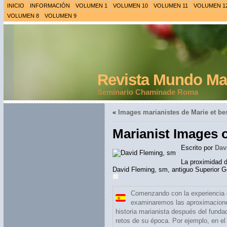
INICIO
INFORMACIÓN
VOLUMEN 1
VOLUMEN 10
VOLUMEN 11
VOLUMEN 1
VOLUMEN 8
VOLUMEN 9
Revista Mundo Mar
Seminario Chaminade Roma
«
Images marianistes de Marie et be
Marianist Images 
Escrito por
Dav
La proximidad de
David Fleming, sm, antiguo Superior G
Comenzando con la experiencia d
examinaremos las aproximaciones 
historia marianista después del funda
retos de su época. Por ejemplo, en el 