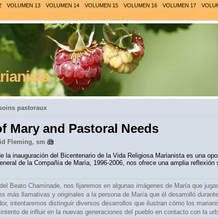
2
VOLUMEN 13
VOLUMEN 14
VOLUMEN 15
VOLUMEN 16
VOLUMEN 17
VOLU
ianista
soins pastoraux
of Mary and Pastoral Needs
id Fleming, sm
 la inauguración del Bicentenario de la Vida Religiosa Marianista es una oport
eneral de la Compañía de María, 1996-2006, nos ofrece una amplia reflexión 
el Beato Chaminade, nos fijaremos en algunas imágenes de María que jugaron
más llamativas y originales a la persona de María que él desarrolló durante s
dor, intentaremos distinguir diversos desarrollos que ilustran cómo los mari
intento de influir en la nuevas generaciones del pueblo en contacto con la ur