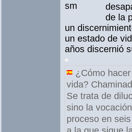
desapa
de la 
un discernimient
un estado de vi
años discernió s
¿Cómo hacer 
vida? Chaminade
Se trata de dilu
sino la vocació
proceso en seis
a la que sigue 