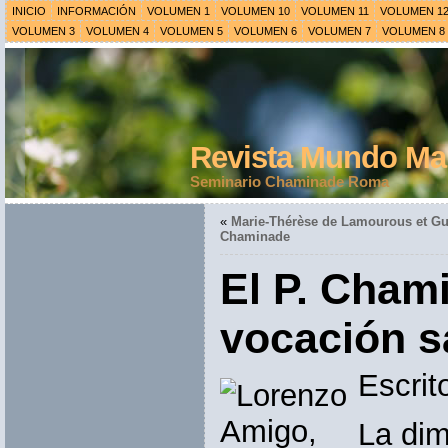
INICIO
INFORMACIÓN
VOLUMEN 1
VOLUMEN 10
VOLUMEN 11
VOLUMEN 1
VOLUMEN 3
VOLUMEN 4
VOLUMEN 5
VOLUMEN 6
VOLUMEN 7
VOLUMEN 8
Revista Mundo Mar
Seminario Chaminade Roma
«
Marie-Thérèse de Lamourous et G
Chaminade
El P. Cham
vocación s
Escrit
La dim