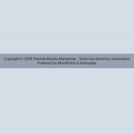
Copyright © 2026
Revista Mundo Marianista
- Todos los derechos reservados
Powered by
WordPress
&
Atahualpa