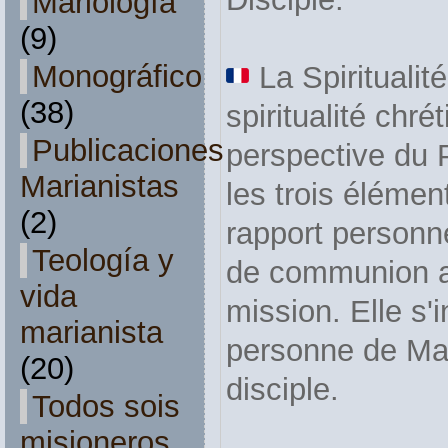
Mariología
(9)
Monográfico
La Spiritualit
(38)
spiritualité chr
Publicaciones
perspective du 
Marianistas
les trois élémen
(2)
rapport personne
Teología y
de communion a
vida
mission. Elle s'
marianista
personne de Ma
(20)
disciple.
Todos sois
misioneros