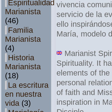
Espiritualidad
vivencia comunit
Marianista
servicio de la e
(46)
ello inspirándos
Familia
María, modelo d
Marianista
(4)
Marianist Spiri
Historia
Spirituality. It 
Marianista
elements of the 
(18)
personal relatio
La escritura
of faith and Mis
en nuestra
inspiration in M
vida
(3)
Disciple.