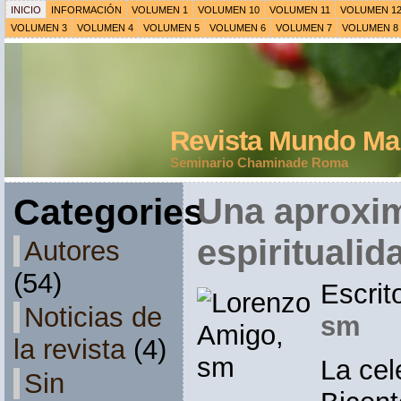
INICIO
INFORMACIÓN
VOLUMEN 1
VOLUMEN 10
VOLUMEN 11
VOLUMEN 1
VOLUMEN 3
VOLUMEN 4
VOLUMEN 5
VOLUMEN 6
VOLUMEN 7
VOLUMEN 8
Revista Mundo Mar
Seminario Chaminade Roma
Categories
Una aproxim
espiritualid
Autores
(54)
Escrit
Noticias de
sm
la revista
(4)
La cel
Sin