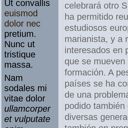
Ut convallis
celebrará otro 
euismod
ha permitido re
dolor nec
estudiosos euro
pretium.
marianista, y a r
Nunc ut
interesados en p
tristique
que se mueven e
massa.
formación. A pes
Nam
países se ha co
sodales mi
de una problem
vitae dolor
podido también 
ullamcorper
diversas gener
et vulputate