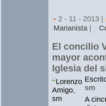
2 - 11 - 2013 |
Marianista
|
Co
El concilio V
mayor acont
Iglesia del 
Escrit
sm
A cinc