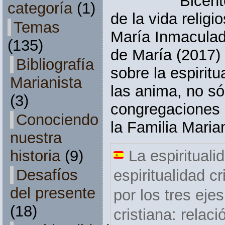
Bicent
categoría
(1)
de la vida religi
Temas
María Inmacula
(135)
de María (2017) i
Bibliografía
sobre la espirit
Marianista
las anima, no só
(3)
congregaciones r
Conociendo
la Familia Marian
nuestra
La espirituali
historia
(9)
Desafíos
espiritualidad c
del presente
por los tres ejes
(18)
cristiana: relac