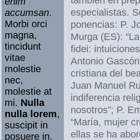
también en prep
enim
especialistas. S
accumsan
.
Morbi orci
ponencias: P. 
magna,
Murga (ES): “La
tincidunt
fidei: intuicione
vitae
Antonio Gascón 
molestie
cristiana del b
nec,
Juan Manuel Ru
molestie at
indiferencia rel
mi.
Nulla
nosotros”; P. E
nulla lorem
,
“María, mujer cr
suscipit in
ellas se ha abor
posuere in,