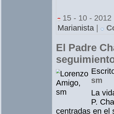
15 - 10 - 2012
Marianista
|
Co
El Padre Ch
seguimiento
Escrit
sm
La vid
P. Ch
centradas en el 