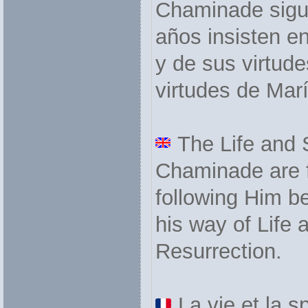
Chaminade sigui
años insisten en
y de sus virtude
virtudes de Marí
The Life and S
Chaminade are f
following Him b
his way of Life 
Resurrection.
La vie et la sp