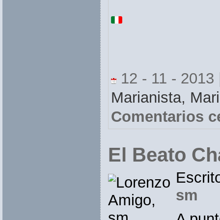
12 - 11 - 2013 
Marianista,
Mari
Comentarios c
El Beato Ch
Escrit
sm
A punt