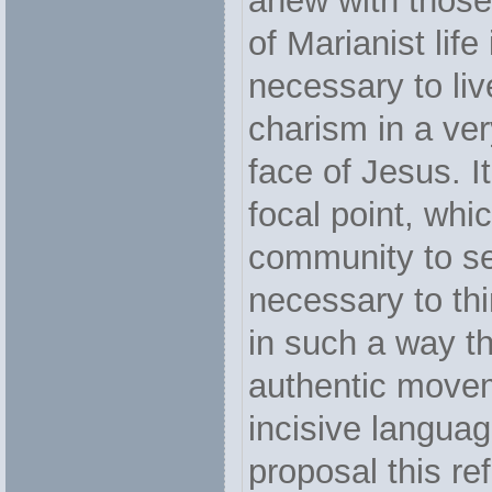
anew with those
of Marianist life 
necessary to live
charism in a ve
face of Jesus. I
focal point, whi
community to ser
necessary to thi
in such a way t
authentic movem
incisive languag
proposal this re