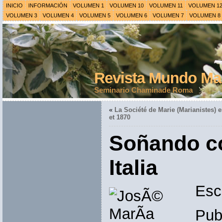
INICIO
INFORMACIÓN
VOLUMEN 1
VOLUMEN 10
VOLUMEN 11
VOLUMEN 1
VOLUMEN 3
VOLUMEN 4
VOLUMEN 5
VOLUMEN 6
VOLUMEN 7
VOLUMEN 8
Revista Mundo Mar
Seminario Chaminade Roma
«
La Société de Marie (Marianistes) 
et 1870
Soñando co
Italia
Esc
Pub