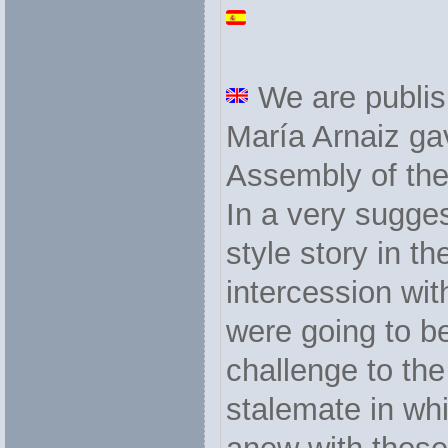
We are publis
María Arnaiz ga
Assembly of the 
In a very sugges
style story in t
intercession wit
were going to be
challenge to the
stalemate in wh