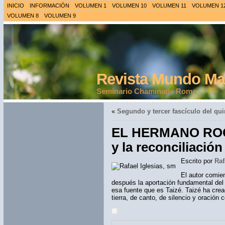
INICIO
INFORMACIÓN
VOLUMEN 1
VOLUMEN 10
VOLUMEN 11
VOLUMEN 1
VOLUMEN 8
VOLUMEN 9
Revista Mundo Mar
Seminario Chaminade Roma
«
Segundo y tercer fascículo del qu
EL HERMANO ROGER
y la reconciliación
Escrito por
Raf
El autor comien
después la aportación fundamental del
esa fuente que es Taizé. Taizé ha crea
tierra, de canto, de silencio y oraci