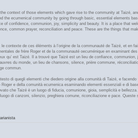
the context of those elements which gave rise to the community at Taizé, and 
nd the ecumenical community by going through basic, essential elements based
e of confidence, communion, joy, simplicity and beauty. It is a place that welc
ilence, common prayer, reconciliation and peace. These are the things that ma
le contexte de ces éléments à l’origine de la communauté de Taizé, et en fai
mentales de frère Roger et de la communauté oecuménique en examinant des é
x qu’ est Taizé. Il a trouvé que Taizé est un lieu de confiance, communion, joi
 pauvres du monde, un lieu de chansons, silence, prière commune, réconciliati
tage commun.
ntesto di quegli elementi che diedero origine alla comunità di Taizé, e facendo
llo Roger e della comunità ecumenica esaminando elementi essenziali e di base
vato che Taizé è un luogo di fiducia, comunione, gioia, semplicità e bellezza.
luogo di canzoni, silenzio, preghiera comune, riconciliazione e pace. Queste son
arianista