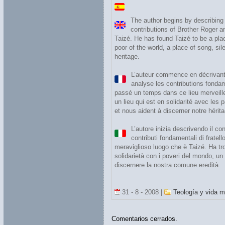
The author begins by describing 
contributions of Brother Roger a
Taizé. He has found Taizé to be a plac
poor of the world, a place of song, s
heritage.
L’auteur commence en décrivant 
analyse les contributions fonda
passé un temps dans ce lieu merveilleu
un lieu qui est en solidarité avec les
et nous aident à discerner notre héri
L’autore inizia descrivendo il co
contributi fondamentali di frate
meraviglioso luogo che è Taizé. Ha tro
solidarietà con i poveri del mondo, un 
discernere la nostra comune eredità.
31 - 8 - 2008 |
Teología y vida m
Comentarios cerrados.