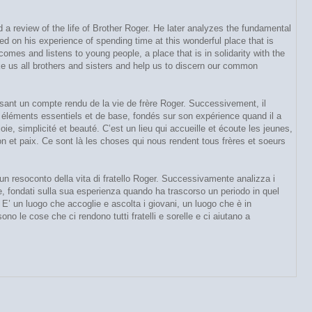
a review of the life of Brother Roger. He later analyzes the fundamental
 on his experience of spending time at this wonderful place that is
omes and listens to young people, a place that is in solidarity with the
ke us all brothers and sisters and help us to discern our common
sant un compte rendu de la vie de frère Roger. Successivement, il
léments essentiels et de base, fondés sur son expérience quand il a
e, simplicité et beauté. C’est un lieu qui accueille et écoute les jeunes,
on et paix. Ce sont là les choses qui nous rendent tous frères et soeurs
 un resoconto della vita di fratello Roger. Successivamente analizza i
, fondati sulla sua esperienza quando ha trascorso un periodo in quel
 E’ un luogo che accoglie e ascolta i giovani, un luogo che è in
o le cose che ci rendono tutti fratelli e sorelle e ci aiutano a