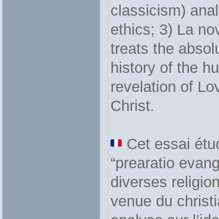
classicism) anal
ethics; 3) La nov
treats the absol
history of the hu
revelation of Lo
Christ.
Cet essai étu
“prearatio evang
diverses religio
venue du christ