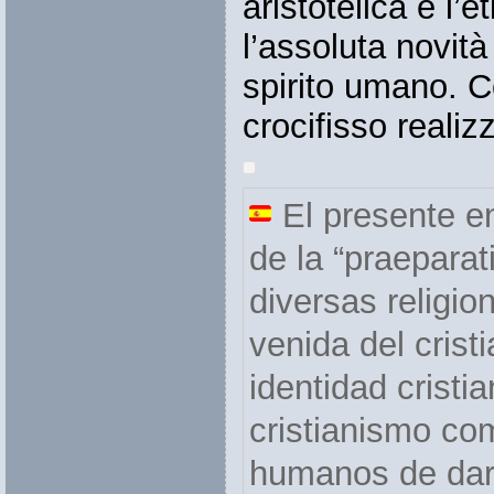
aristotelica e l’e
l’assoluta novità
spirito umano. C
crocifisso realiz
El presente e
de la “praeparat
diversas religio
venida del crist
identidad cristi
cristianismo co
humanos de dar 