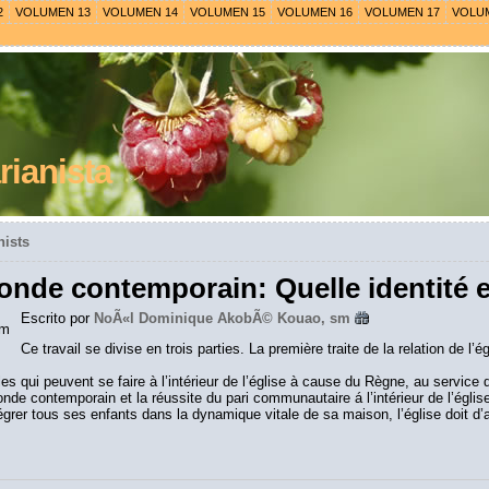
2
VOLUMEN 13
VOLUMEN 14
VOLUMEN 15
VOLUMEN 16
VOLUMEN 17
VOLU
ianista
nists
onde contemporain: Quelle identité e
Escrito por
NoÃ«l Dominique AkobÃ© Kouao, sm
Ce travail se divise en trois parties. La première traite de la relation de
s qui peuvent se faire à l’intérieur de l’église à cause du Règne, au service du
onde contemporain et la réussite du pari communautaire á l’intérieur de l’égl
égrer tous ses enfants dans la dynamique vitale de sa maison, l’église doit 