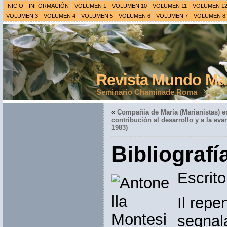
INICIO
INFORMACIÓN
VOLUMEN 1
VOLUMEN 10
VOLUMEN 11
VOLUMEN 1
VOLUMEN 3
VOLUMEN 4
VOLUMEN 5
VOLUMEN 6
VOLUMEN 7
VOLUMEN 8
Revista Mundo Mar
Seminario Chaminade Roma
«
Compañía de María (Marianistas) 
contribución al desarrollo y a la eva
1983)
Bibliografí
Escrit
Il repe
segnala